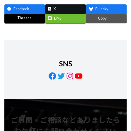
Facebook
X
Bluesky
Threads
LINE
Copy
SNS
Facebook
Twitter
Instagram
YouTube
ご質問・ご相談などありましたら