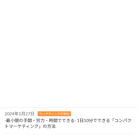
2023年9月20日
最近の投稿
2024年2月13日
マーケティングの学校
よくある質問ページを充実させましょう！-お問い合わせはマーケ
ティングの財産！
2024年2月12日
マーケティングの学校
３つの営業スタイルはやめましょう！-待ったなしの人材不足に早
急に対応を！-
2024年2月11日
マーケティングの学校
-最小限の手間・労力・時間でできる- 1日10分でできる「コンパク
トマーケティング」の方法
2024年1月27日
マーケティングの学校
-最小限の手間・労力・時間でできる- 1日10分でできる「コンパク
トマーケティング」の方法