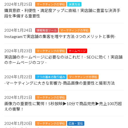
2024年1月25日
マーケティングの学校
決済方法
購買意欲・利便性・満足度アップに直結！実店舗に豊富な決済手
段を準備する重要性
2024年1月24日
情報発信ツール
マーケティングの学校
Instagramで実店舗の集客を増やす方法-3つのメリットと事例-
2024年1月23日
マーケティングの学校
ホームページ
実店舗のホームページに必要なのはこれだ！- SEOに効く！実店舗
のホームページのコツ -
2024年1月22日
７つの基本の取り組み
マーケティングの学校
-マーケティングに大きな影響力-商品画像の重要性と撮影方法
2024年1月21日
マーケティングの学校
画像力の重要性に驚愕！5秒放映▶︎10分で商品完売▶︎売上100万超
えの衝撃！
2024年1月20日
マーケティングの学校
広告・宣伝