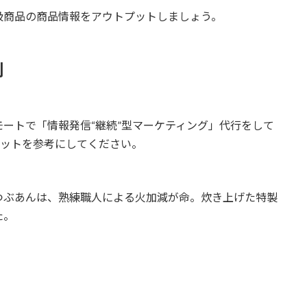
扱商品の商品情報をアウトプットしましょう。
例
ートで「情報発信“継続”型マーケティング」代行をして
プットを参考にしてください。
つぶあんは、熟練職人による火加減が命。炊き上げた特製
た。