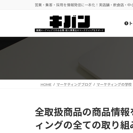
コ
ナ
営業・集客・採用を情報発信に一本化！実店舗・飲食店・中
ン
ビ
テ
ゲ
❶ト
ン
ー
ツ
シ
へ
ョ
ス
ン
キ
に
ッ
移
プ
動
HOME
マーケティングブログ
マーケティングの学校
全取扱商品の商品情報を
ィングの全ての取り組