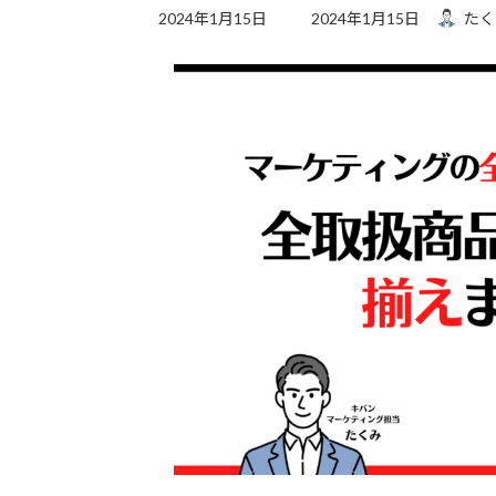
最
2024年1月15日
2024年1月15日
たく
終
更
新
日
時
: