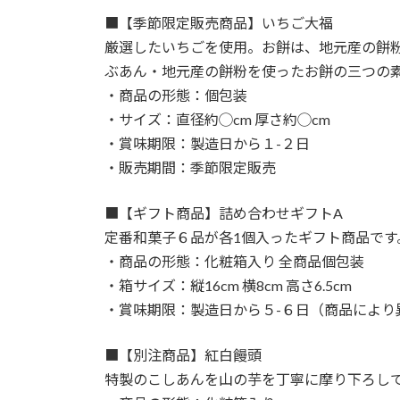
■【季節限定販売商品】いちご大福
厳選したいちごを使用。お餅は、地元産の餅
ぶあん・地元産の餅粉を使ったお餅の三つの
・商品の形態：個包装
・サイズ：直径約◯cm 厚さ約◯cm
・賞味期限：製造日から１-２日
・販売期間：季節限定販売
■【ギフト商品】詰め合わせギフトA
定番和菓子６品が各1個入ったギフト商品で
・商品の形態：化粧箱入り 全商品個包装
・箱サイズ：縦16cm 横8cm 高さ6.5cm
・賞味期限：製造日から５-６日（商品により
■【別注商品】紅白饅頭
特製のこしあんを山の芋を丁寧に摩り下ろし