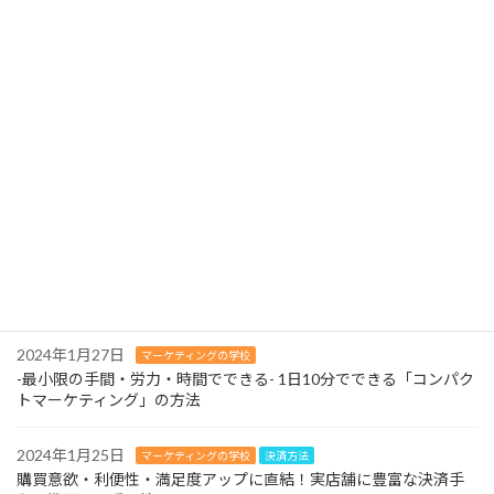
最近の投稿
2024年2月13日
マーケティングの学校
よくある質問ページを充実させましょう！-お問い合わせはマーケ
ティングの財産！
2024年2月12日
マーケティングの学校
３つの営業スタイルはやめましょう！-待ったなしの人材不足に早
急に対応を！-
2024年2月11日
マーケティングの学校
-最小限の手間・労力・時間でできる- 1日10分でできる「コンパク
トマーケティング」の方法
2024年1月27日
マーケティングの学校
-最小限の手間・労力・時間でできる- 1日10分でできる「コンパク
トマーケティング」の方法
2024年1月25日
マーケティングの学校
決済方法
購買意欲・利便性・満足度アップに直結！実店舗に豊富な決済手