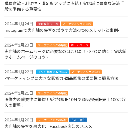
購買意欲・利便性・満足度アップに直結！実店舗に豊富な決済手
段を準備する重要性
2024年1月24日
情報発信ツール
マーケティングの学校
Instagramで実店舗の集客を増やす方法-3つのメリットと事例-
2024年1月23日
マーケティングの学校
ホームページ
実店舗のホームページに必要なのはこれだ！- SEOに効く！実店舗
のホームページのコツ -
2024年1月22日
７つの基本の取り組み
マーケティングの学校
-マーケティングに大きな影響力-商品画像の重要性と撮影方法
2024年1月21日
マーケティングの学校
画像力の重要性に驚愕！5秒放映▶︎10分で商品完売▶︎売上100万超
えの衝撃！
2024年1月20日
マーケティングの学校
広告・宣伝
実店舗の集客を最大化 Facebook広告のススメ