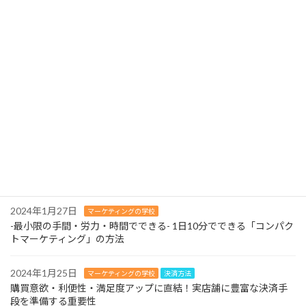
2024年2月13日
マーケティングの学校
よくある質問ページを充実させましょう！-お問い合わせはマーケ
ティングの財産！
2024年2月12日
マーケティングの学校
３つの営業スタイルはやめましょう！-待ったなしの人材不足に早
急に対応を！-
2024年2月11日
マーケティングの学校
-最小限の手間・労力・時間でできる- 1日10分でできる「コンパク
トマーケティング」の方法
2024年1月27日
マーケティングの学校
-最小限の手間・労力・時間でできる- 1日10分でできる「コンパク
トマーケティング」の方法
2024年1月25日
マーケティングの学校
決済方法
購買意欲・利便性・満足度アップに直結！実店舗に豊富な決済手
段を準備する重要性