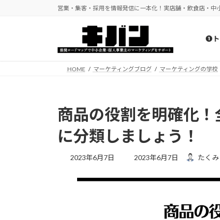
コ
ナ
営業・集客・採用を情報発信に一本化！実店舗・飲食店・中
ン
ビ
テ
ゲ
❶ト
ン
ー
ツ
シ
へ
ョ
HOME
マーケティングブログ
マーケティングの学校
ス
ン
キ
に
ッ
移
商品の役割を明確化！
プ
動
に分類しましょう！
最
2023年6月7日
2023年6月7日
たくみ
終
更
新
日
時
: