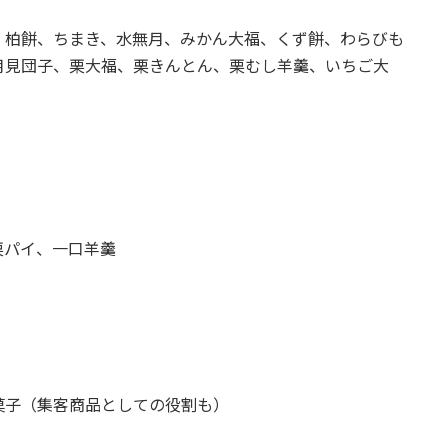
、柏餅、ちまき、水無月、みかん大福、くず餅、わらびも
月見団子、栗大福、栗きんとん、栗むし羊羹、いちご大
栗パイ、一口羊羹
菓子（集客商品としての役割も）