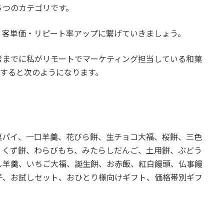
５つのカテゴリです。
・客単価・リピート率アップに繋げていきましょう。
考までに私がリモートでマーケティング担当している和菓
類すると次のようになります。
栗パイ、一口羊羹、花びら餅、生チョコ大福、桜餅、三色
、くず餅、わらびもち、みたらしだんご、土用餅、ぶどう
し羊羹、いちご大福、誕生餅、お赤飯、紅白饅頭、仏事饅
子、お試しセット、おひとり様向けギフト、価格帯別ギフ