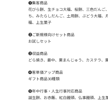
❶集客商品
花びら餅、生チョコ大福、桜餅、三色だんご
ち、みたらしだんご、土用餅、ぶどう大福、
福、上生菓子
➋ご新規様向けセット商品
お試しセット
❸収益商品
どら焼き、最中、栗まんじゅう、カステラ、
➍客単価アップ商品
ギフト商品30種類
➎年中行事・人生行事対応商品
誕生餅、お赤飯、紅白饅頭、仏事饅頭、上生