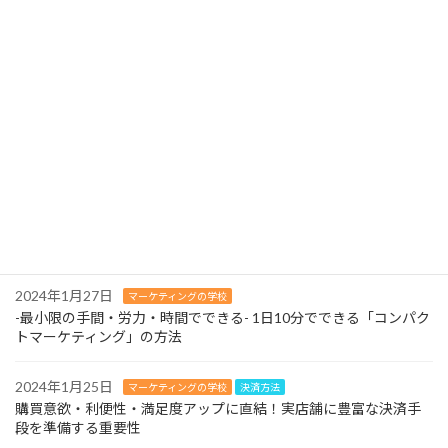
2024年2月13日
マーケティングの学校
よくある質問ページを充実させましょう！-お問い合わせはマーケ
ティングの財産！
2024年2月12日
マーケティングの学校
３つの営業スタイルはやめましょう！-待ったなしの人材不足に早
急に対応を！-
2024年2月11日
マーケティングの学校
-最小限の手間・労力・時間でできる- 1日10分でできる「コンパク
トマーケティング」の方法
2024年1月27日
マーケティングの学校
-最小限の手間・労力・時間でできる- 1日10分でできる「コンパク
トマーケティング」の方法
2024年1月25日
マーケティングの学校
決済方法
購買意欲・利便性・満足度アップに直結！実店舗に豊富な決済手
段を準備する重要性