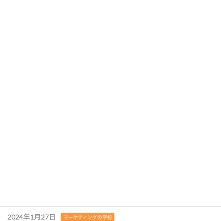
SNS広告を利用して低コストで実店舗商圏での露出を"最大限"にする - 利用者最大級SNSでアプローチ -
2023年4月11日
最近の投稿
2024年2月13日
マーケティングの学校
よくある質問ページを充実させましょう！-お問い合わせはマーケ
ティングの財産！
2024年2月12日
マーケティングの学校
３つの営業スタイルはやめましょう！-待ったなしの人材不足に早
急に対応を！-
2024年2月11日
マーケティングの学校
-最小限の手間・労力・時間でできる- 1日10分でできる「コンパク
トマーケティング」の方法
2024年1月27日
マーケティングの学校