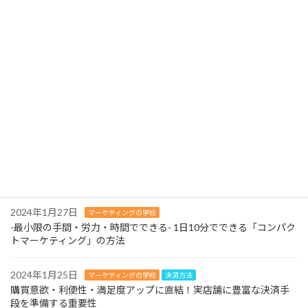
2024年2月13日
マーケティングの学校
よくある質問ページを充実させましょう！-お問い合わせはマーケ
ティングの財産！
2024年2月12日
マーケティングの学校
３つの営業スタイルはやめましょう！-待ったなしの人材不足に早
急に対応を！-
2024年2月11日
マーケティングの学校
-最小限の手間・労力・時間でできる- 1日10分でできる「コンパク
トマーケティング」の方法
2024年1月27日
マーケティングの学校
-最小限の手間・労力・時間でできる- 1日10分でできる「コンパク
トマーケティング」の方法
2024年1月25日
マーケティングの学校
決済方法
購買意欲・利便性・満足度アップに直結！実店舗に豊富な決済手
段を準備する重要性